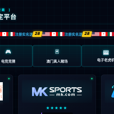
首页
企业概况
新闻中心
业务中心